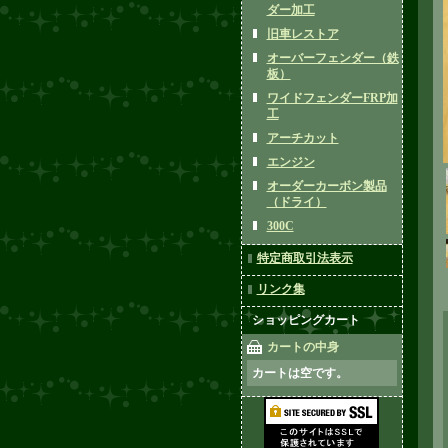
ダー加工
旧車レストア
オーバーフェンダー（鉄
板）
ワイドフェンダーFRP加
工
アーチカット
エンジン
オーダーカーボン製品
（ドライ）
300C
特定商取引法表示
リンク集
ショッピングカート
カートの中身
カートは空です。