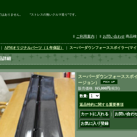
ではありません。 ”ストレスの無いクルマ造り”です。
ご利用案内
｜
お問い合わせ
商品検
｜
APMオリジナルパーツ（１年保証）
｜
スーパーダウンフォーススポイラー(マ
品詳細
スーパーダウンフォーススポイ
ージョン）
販売価格
:
165,000円
(税別)
数量
:
返品特約に関する重要事項
｜