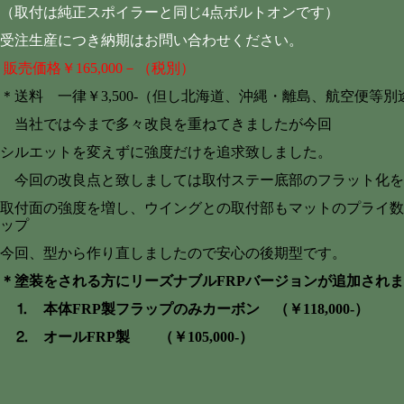
（取付は純正スポイラーと同じ4点ボルトオンです）
受注生産につき納期はお問い合わせください。
販売価格￥165,000－（税別）
＊送料 一律￥3,500‐（但し北海道、沖縄・離島、航空便等別
当社では今まで多々改良を重ねてきましたが今回
シルエットを変えずに強度だけを追求致しました。
今回の改良点と致しましては取付ステー底部のフラット化を
取付面の強度を増し、ウイングとの取付部もマットのプライ数
ップ
今回、型から作り直しましたので安心の後期型です。
＊塗装をされる方にリーズナブルFRPバージョンが追加され
⒈ 本体FRP製
フラップのみカーボン （￥118,000‐）
⒉ オールFRP製 （￥105,000‐）