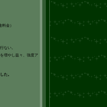
途料金）
行ない。
を増やし益々、
強度ア
ました。