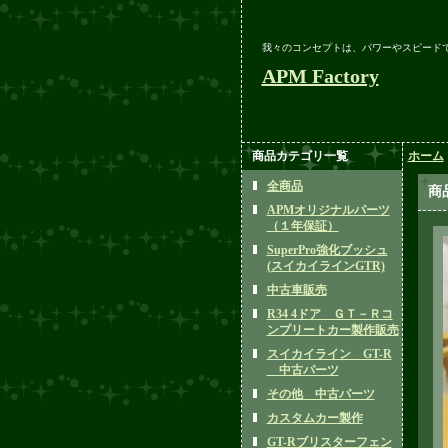
我々のコンセプトは、パワーやスピード
APM Factory
商品カテゴリ一覧
ホーム
全商品
商
APMオリジナルパーツ
（１年保証）
SuperPro強化ブッシュ
(スイカイラインGTR)
中古車販売
R34 4ドア ＧＴ－Ｒコ
ンプリートカー製作販売
スイカイライン GT-R
中古パーツ
その他 中古パーツ
カスタムカー製作
GT-Rブリスターフェン