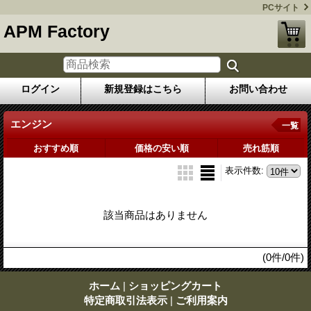
PCサイト
APM Factory
ログイン
新規登録はこちら
お問い合わせ
エンジン
一覧
おすすめ順
価格の安い順
売れ筋順
表示件数
:
該当商品はありません
(0件/0件)
ホーム
|
ショッピングカート
特定商取引法表示
|
ご利用案内