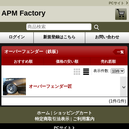
PCサイト
APM Factory
ログイン
新規登録はこちら
お問い合わせ
オーバーフェンダー（鉄板）
一覧
おすすめ順
価格の安い順
売れ筋順
表示件数
:
オーバーフェンダー匠
(1件/1件)
ホーム
|
ショッピングカート
特定商取引法表示
|
ご利用案内
PCサイト