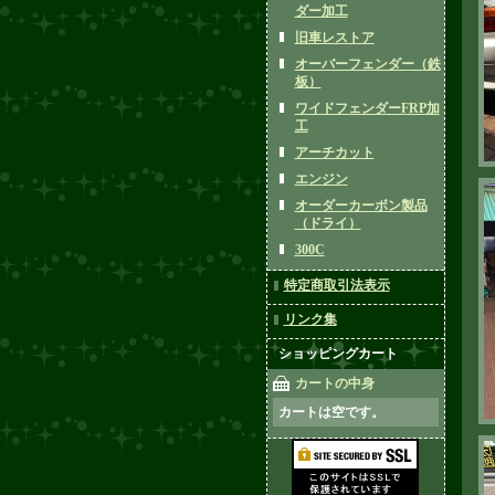
ダー加工
旧車レストア
オーバーフェンダー（鉄
板）
ワイドフェンダーFRP加
工
アーチカット
エンジン
オーダーカーボン製品
（ドライ）
300C
特定商取引法表示
リンク集
ショッピングカート
カートの中身
カートは空です。