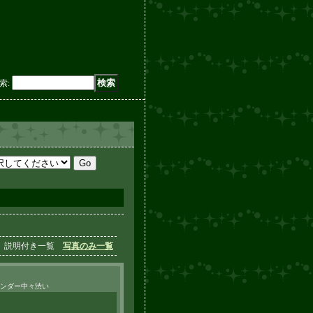
索
:
説明付き一覧
写真のみ一覧
フェンダー中々渋い