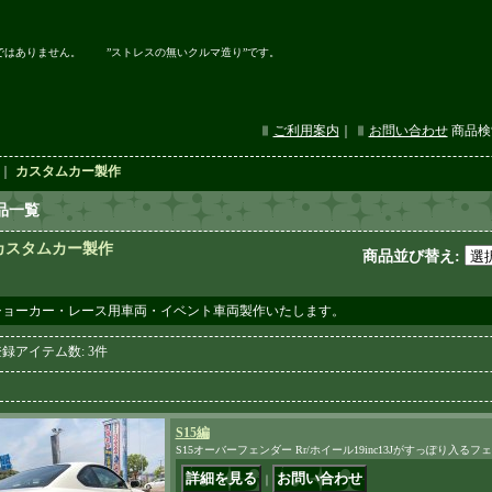
ではありません。 ”ストレスの無いクルマ造り”です。
ご利用案内
｜
お問い合わせ
商品検
｜
カスタムカー製作
品一覧
カスタムカー製作
商品並び替え
:
ショーカー・レース用車両・イベント車両製作いたします。
登録アイテム数
:
3件
S15編
S15オーバーフェンダー Rr/ホイール19inc13Jがすっぽり入る
｜