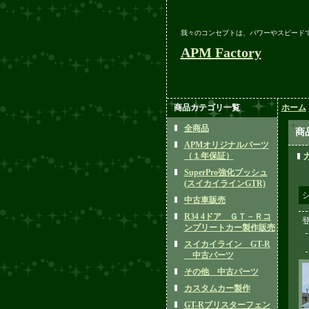
我々のコンセプトは、パワーやスピード
APM Factory
商品カテゴリ一覧
ホーム
全商品
商
APMオリジナルパーツ
（１年保証）
SuperPro強化ブッシュ
(スイカイラインGTR)
中古車販売
R34 4ドア ＧＴ－Ｒコ
ンプリートカー製作販売
スイカイライン GT-R
中古パーツ
その他 中古パーツ
カスタムカー製作
GT-Rブリスターフェン