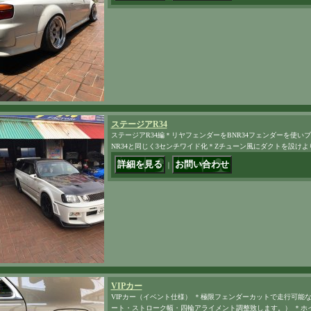
ステージアR34
ステージアR34編＊リヤフェンダーをBNR34フェンダーを使い
NR34と同じく3センチワイド化＊Zチューン風にダクトを設け
｜
VIPカー
VIPカー（イベント仕様） ＊極限フェンダーカットで走行可能
ート・ストローク幅・四輪アライメント調整致します。） ＊ホ